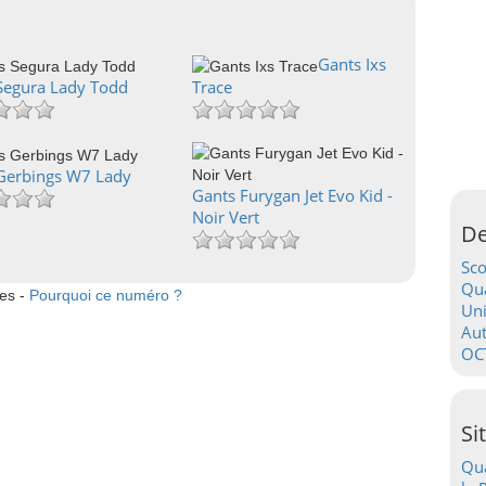
Gants Ixs
Segura Lady Todd
Trace
Gerbings W7 Lady
Gants Furygan Jet Evo Kid -
Noir Vert
De
Sc
Qua
tes -
Pourquoi ce numéro ?
Uni
Au
OC
Si
Qua