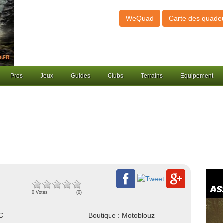
WeQuad
Carte des quade
Pros
Jeux
Guides
Clubs
Terrains
Equipement
0 Votes
(0)
NC
Boutique : Motoblouz