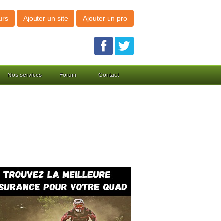
urs
Ajouter un site
Ajouter un pro
Nos services
Forum
Contact