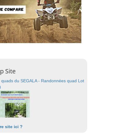
p Site
 quads du SEGALA - Randonnées quad Lot
)
re site ici ?