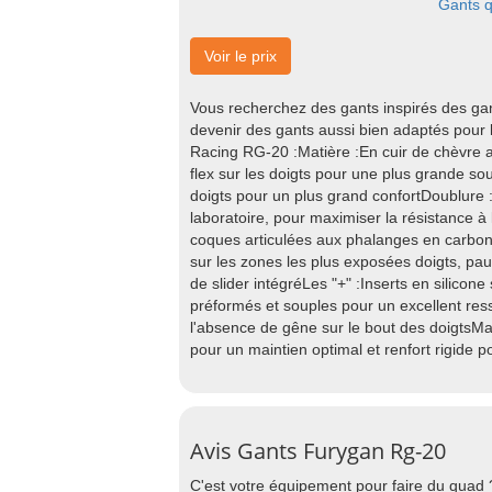
Gants 
Voir le prix
Vous recherchez des gants inspirés des g
devenir des gants aussi bien adaptés pour
Racing RG-20 :Matière :En cuir de chèvre a
flex sur les doigts pour une plus grande s
doigts pour un plus grand confortDoublure 
laboratoire, pour maximiser la résistance à
coques articulées aux phalanges en carbone g
sur les zones les plus exposées doigts, p
de slider intégréLes "+" :Inserts en silicon
préformés et souples pour un excellent re
l'absence de gêne sur le bout des doigtsM
pour un maintien optimal et renfort rigide p
Avis Gants Furygan Rg-20
C'est votre équipement pour faire du quad