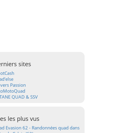
rniers sites
ootCash
d'else
vers Passion
toMotoQuad
TANE QUAD & SSV
tes les plus vus
d Evasion 62 - Randonnées quad dans