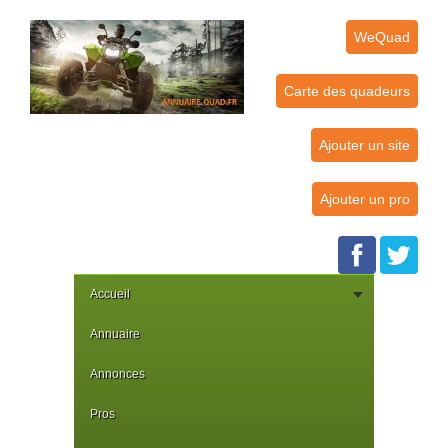
WeQuad
Carte des quadeurs
Ajouter un site
Ajouter un pro
Accueil
Annuaire
Annonces
Pros