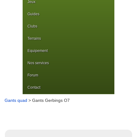
Jeux
Guides
Clubs
Terrains
Equipement
Nos services
Forum
Contact
Gants quad
> Gants Gerbings O7