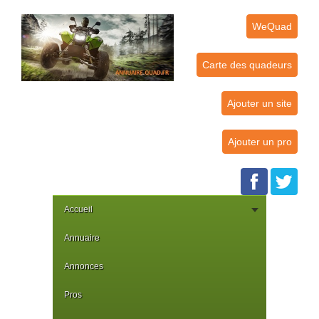
WeQuad
Carte des quadeurs
Ajouter un site
Ajouter un pro
Accueil
Annuaire
Annonces
Pros