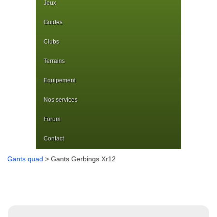
Jeux
Guides
Clubs
Terrains
Equipement
Nos services
Forum
Contact
Gants quad
> Gants Gerbings Xr12