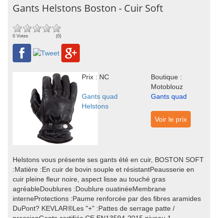
Gants Helstons Boston - Cuir Soft
0 Votes
(0)
Prix : NC
Boutique :
Motoblouz
Gants quad
Gants quad
Helstons
Voir le prix
Helstons vous présente ses gants été en cuir, BOSTON SOFT
:Matière :En cuir de bovin souple et résistantPeausserie en
cuir pleine fleur noire, aspect lisse au touché gras
agréableDoublures :Doublure ouatinéeMembrane
interneProtections :Paume renforcée par des fibres aramides
DuPont? KEVLAR®Les "+" :Pattes de serrage patte /