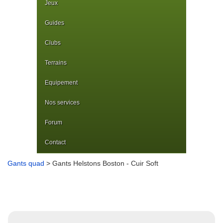
Jeux
Guides
Clubs
Terrains
Equipement
Nos services
Forum
Contact
Gants quad
> Gants Helstons Boston - Cuir Soft