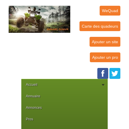
WeQuad
Carte des quadeurs
Ajouter un site
Ajouter un pro
Accueil
Annuaire
Annonces
Pros