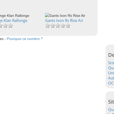
ge Klan Rallonge
Gants Ixon Rs Rise Air
tes -
Pourquoi ce numéro ?
De
Sc
Qua
Uni
Au
OC
Si
Qua