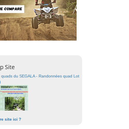
p Site
 quads du SEGALA - Randonnées quad Lot
)
re site ici ?