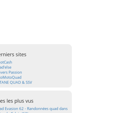
rniers sites
ootCash
d'else
vers Passion
toMotoQuad
TANE QUAD & SSV
tes les plus vus
d Evasion 62 - Randonnées quad dans