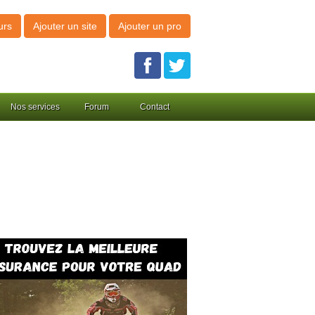
urs
Ajouter un site
Ajouter un pro
Nos services
Forum
Contact