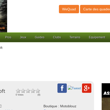
WeQuad
Carte des quade
Pros
Jeux
Guides
Clubs
Terrains
Equipement
ft
oft
0 Votes
(0)
NC
Boutique : Motoblouz