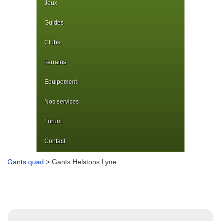
Jeux
Guides
Clubs
Terrains
Equipement
Nos services
Forum
Contact
Gants quad
> Gants Helstons Lyne