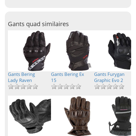
Gants quad similaires
Gants Bering
Gants Bering Ex
Gants Furygan
Lady Raven
15
Graphic Evo 2