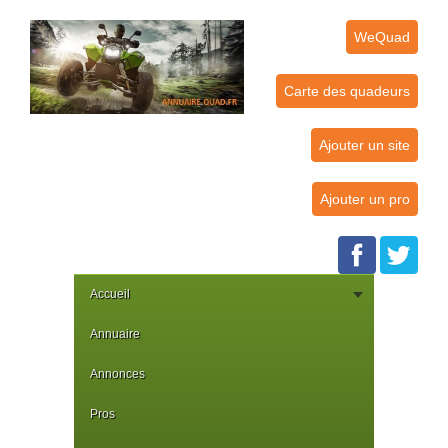
WeQuad
Carte des quadeurs
Ajouter un site
Ajouter un pro
Accueil
Annuaire
Annonces
Pros