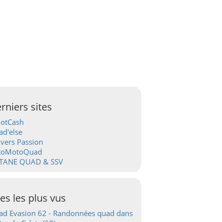
rniers sites
ootCash
d'else
vers Passion
toMotoQuad
TANE QUAD & SSV
tes les plus vus
d Evasion 62 - Randonnées quad dans