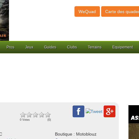
WeQuad
Carte des quade
Pros
Jeux
Guides
Clubs
Terrains
Equipement
0 Votes
(0)
NC
Boutique : Motoblouz