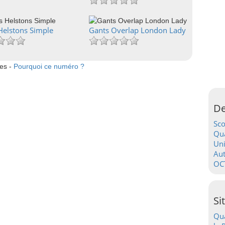
Helstons Simple
Gants Overlap London Lady
tes -
Pourquoi ce numéro ?
De
Sc
Qua
Uni
Au
OC
Si
Qua