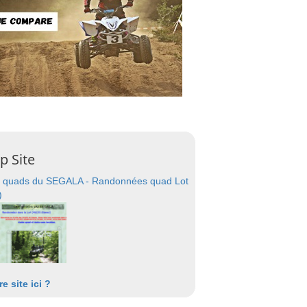
p Site
 quads du SEGALA - Randonnées quad Lot
)
re site ici ?