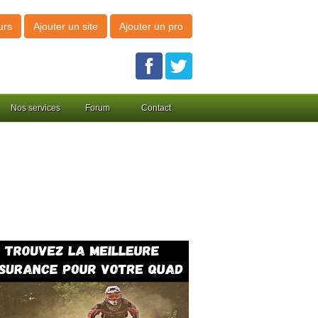
urs
Ajouter un site
Ajouter un pro
Nos services
Forum
Contact