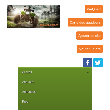
WeQuad
Carte des quadeurs
Ajouter un site
Ajouter un pro
Accueil
Annuaire
Annonces
Pros