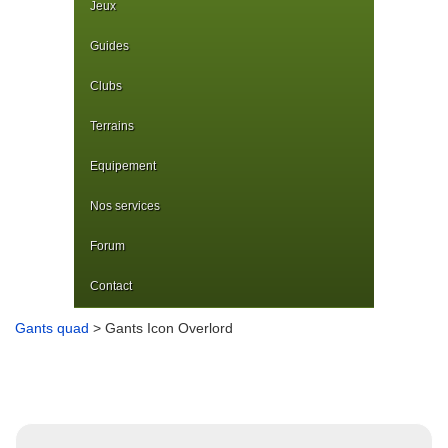
Jeux
Guides
Clubs
Terrains
Equipement
Nos services
Forum
Contact
Gants quad
> Gants Icon Overlord