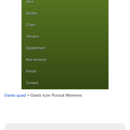
Jeux
Guides
Clubs
Terrains
Equipement
Nos services
Forum
Contact
Gants quad
> Gants Icon Pursuit Womens