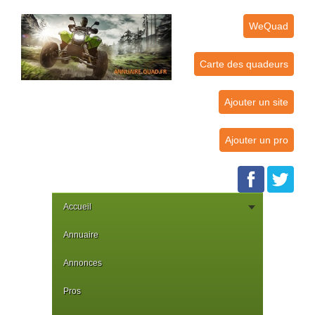
WeQuad
Carte des quadeurs
Ajouter un site
Ajouter un pro
Accueil
Annuaire
Annonces
Pros