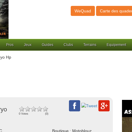
WeQuad
Carte des quade
Pros
Jeux
Guides
Clubs
Terrains
Equipement
ryo Hp
ryo
0 Votes
(0)
NC
Boutique : Motoblouz