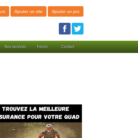
urs
Ajouter un site
Ajouter un pro
Nos services
Forum
Contact