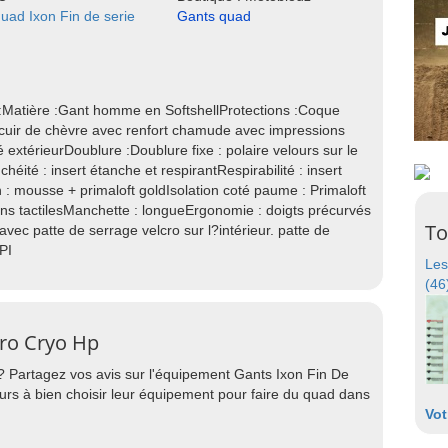
uad Ixon Fin de serie
Gants quad
:Matière :Gant homme en SoftshellProtections :Coque
cuir de chèvre avec renfort chamude avec impressions
é extérieurDoublure :Doublure fixe : polaire velours sur le
ité : insert étanche et respirantRespirabilité : insert
n : mousse + primaloft goldIsolation coté paume : Primaloft
ns tactilesManchette : longueErgonomie : doigts précurvés
To
vec patte de serrage velcro sur l?intérieur. patte de
PI
Les
(46
Pro Cryo Hp
? Partagez vos avis sur l'équipement Gants Ixon Fin De
rs à bien choisir leur équipement pour faire du quad dans
Vot