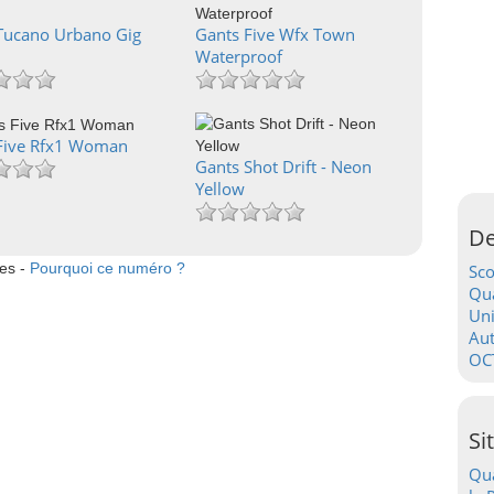
Tucano Urbano Gig
Gants Five Wfx Town
Waterproof
Five Rfx1 Woman
Gants Shot Drift - Neon
Yellow
De
tes -
Pourquoi ce numéro ?
Sc
Qua
Uni
Au
OC
Si
Qua