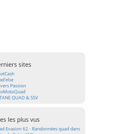
rniers sites
ootCash
d'else
vers Passion
toMotoQuad
TANE QUAD & SSV
tes les plus vus
d Evasion 62 - Randonnées quad dans