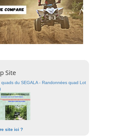
p Site
 quads du SEGALA - Randonnées quad Lot
)
re site ici ?