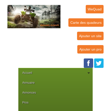
WeQuad
Carte des quadeurs
Ajouter un site
Ajouter un pro
Accueil
Annuaire
Annonces
Pros