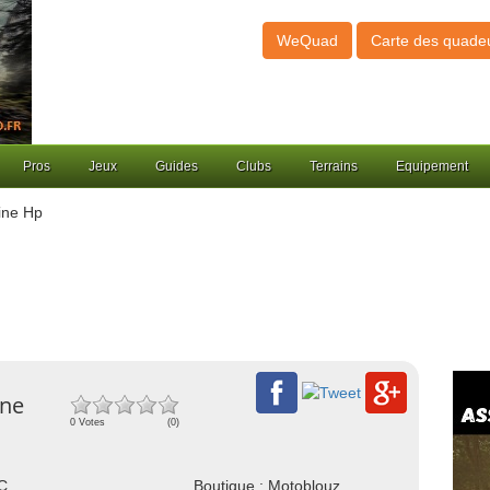
WeQuad
Carte des quade
Pros
Jeux
Guides
Clubs
Terrains
Equipement
ine Hp
ine
0 Votes
(0)
NC
Boutique : Motoblouz