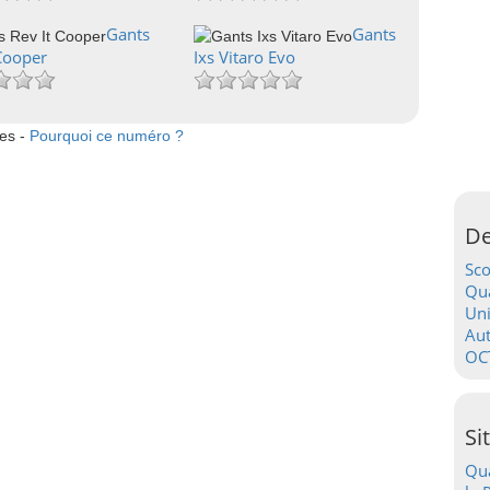
Gants
Gants
 Cooper
Ixs Vitaro Evo
tes -
Pourquoi ce numéro ?
De
Sc
Qua
Uni
Au
OC
Si
Qua