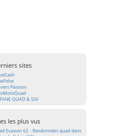
rniers sites
ootCash
d'else
vers Passion
toMotoQuad
TANE QUAD & SSV
tes les plus vus
d Evasion 62 - Randonnées quad dans