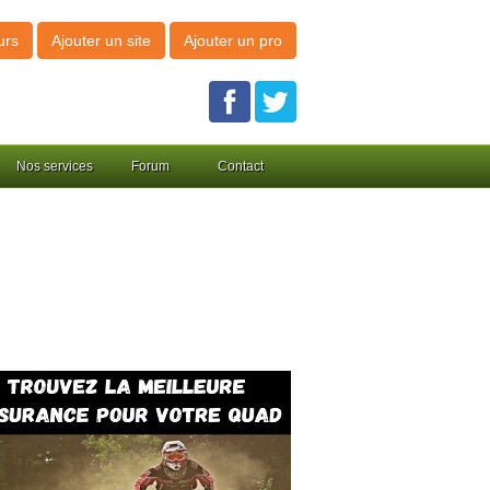
urs
Ajouter un site
Ajouter un pro
Nos services
Forum
Contact