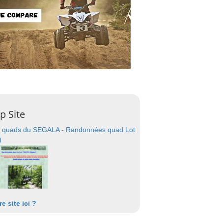
p Site
 quads du SEGALA - Randonnées quad Lot
)
re site ici ?