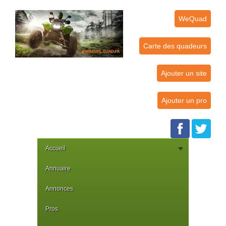
WeQuad
Carte des quadeurs
Ajouter un site
Ajouter un pro
Accueil
Annuaire
Annonces
Pros