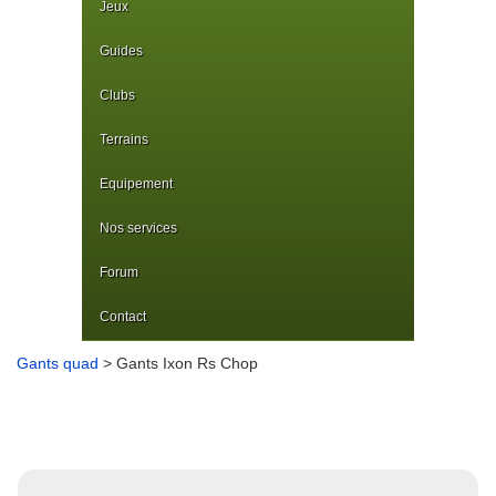
Jeux
Guides
Clubs
Terrains
Equipement
Nos services
Forum
Contact
Gants quad
> Gants Ixon Rs Chop