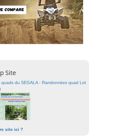
p Site
 quads du SEGALA - Randonnées quad Lot
)
re site ici ?