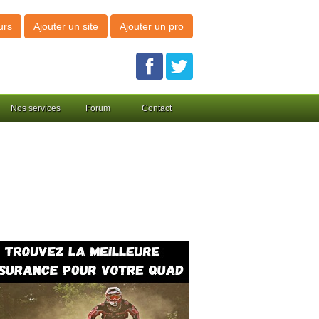
urs
Ajouter un site
Ajouter un pro
Nos services
Forum
Contact