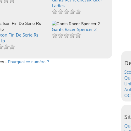
Ladies
Gants Racer Spencer 2
xon Fin De Serie Rs
 Hp
De
tes -
Pourquoi ce numéro ?
Sc
Qua
Uni
Au
OC
Si
Qua