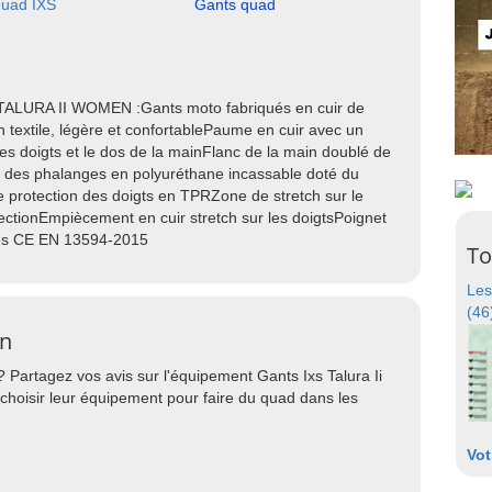
quad IXS
Gants quad
 TALURA II WOMEN :Gants moto fabriqués en cuir de
textile, légère et confortablePaume en cuir avec un
les doigts et le dos de la mainFlanc de la main doublé de
 des phalanges en polyuréthane incassable doté du
 protection des doigts en TPRZone de stretch sur le
ectionEmpiècement en cuir stretch sur les doigtsPoignet
fiés CE EN 13594-2015
To
Les
(46
en
 Partagez vos avis sur l'équipement Gants Ixs Talura Ii
hoisir leur équipement pour faire du quad dans les
Vot