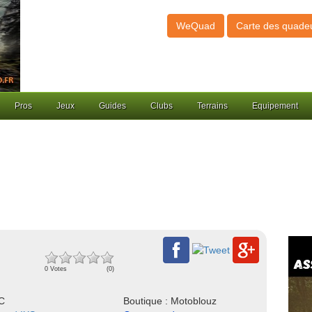
WeQuad
Carte des quade
Pros
Jeux
Guides
Clubs
Terrains
Equipement
0 Votes
(0)
NC
Boutique : Motoblouz