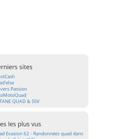
rniers sites
ootCash
d'else
vers Passion
toMotoQuad
TANE QUAD & SSV
tes les plus vus
d Evasion 62 - Randonnées quad dans