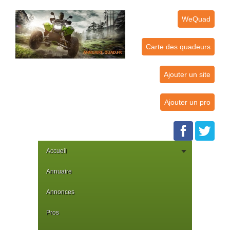
WeQuad
Carte des quadeurs
Ajouter un site
Ajouter un pro
Accueil
Annuaire
Annonces
Pros