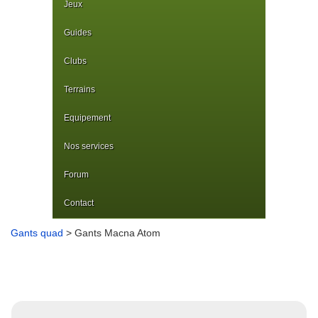
Jeux
Guides
Clubs
Terrains
Equipement
Nos services
Forum
Contact
Gants quad
> Gants Macna Atom