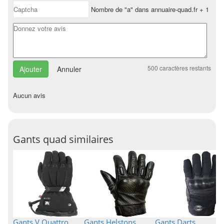
Nombre de "a" dans annuaire-quad.fr + 1
500
caractères restants
Annuler
Aucun avis
Gants quad similaires
Gants V Quattro
Gants Helstons
Gants Darts