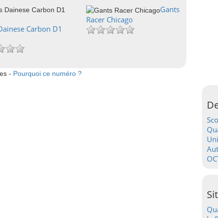
Gants
Racer Chicago
Dainese Carbon D1
tes -
Pourquoi ce numéro ?
De
Sc
Qua
Uni
Au
OC
Si
Qua