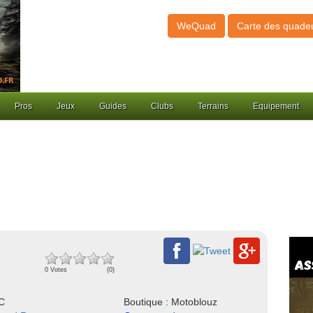
WeQuad
Carte des quade
Pros
Jeux
Guides
Clubs
Terrains
Equipement
0 Votes
(0)
NC
Boutique : Motoblouz