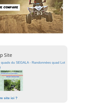
p Site
 quads du SEGALA - Randonnées quad Lot
)
re site ici ?