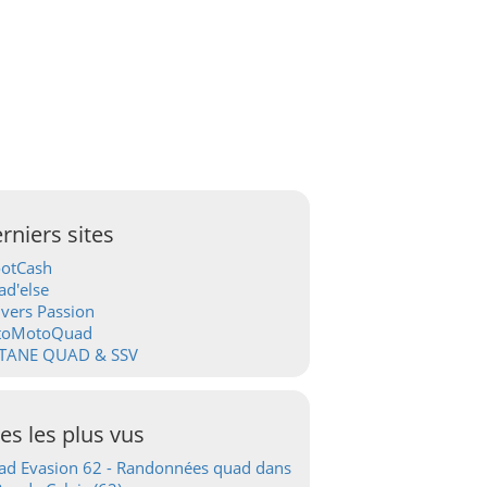
rniers sites
ootCash
d'else
vers Passion
toMotoQuad
TANE QUAD & SSV
tes les plus vus
d Evasion 62 - Randonnées quad dans