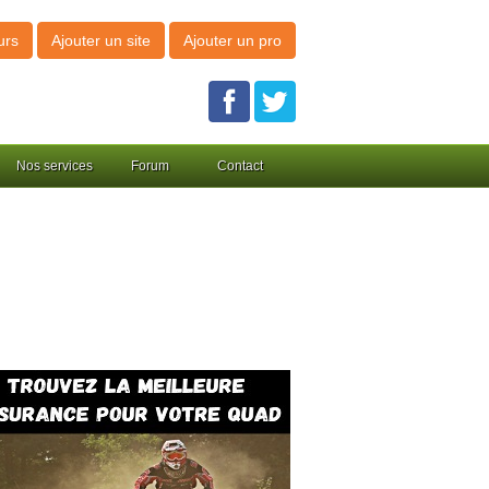
urs
Ajouter un site
Ajouter un pro
Nos services
Forum
Contact