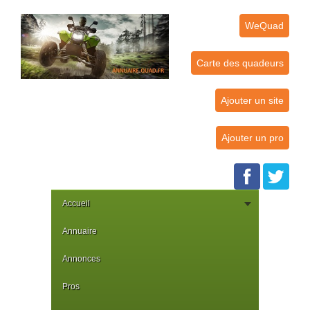
WeQuad
Carte des quadeurs
Ajouter un site
Ajouter un pro
Accueil
Annuaire
Annonces
Pros