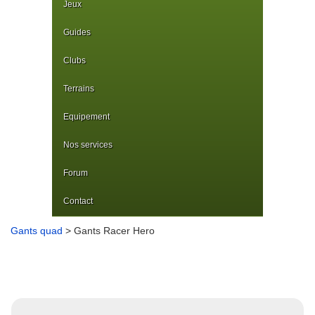
Jeux
Guides
Clubs
Terrains
Equipement
Nos services
Forum
Contact
Gants quad
> Gants Racer Hero