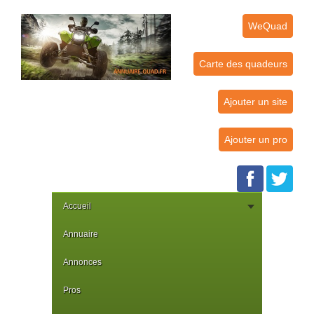
WeQuad
Carte des quadeurs
Ajouter un site
Ajouter un pro
Accueil
Annuaire
Annonces
Pros