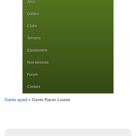
Jeux
Guides
Clubs
Terrains
Equipement
Nos services
Forum
Contact
Gants quad
> Gants Racer Louise