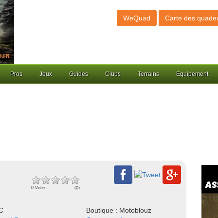
WeQuad
Carte des quade
Pros
Jeux
Guides
Clubs
Terrains
Equipement
0 Votes
(0)
NC
Boutique : Motoblouz