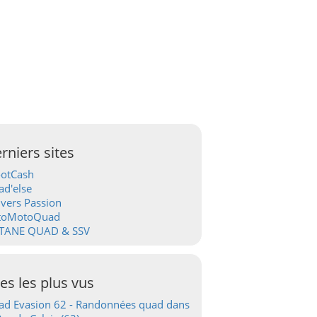
rniers sites
ootCash
d'else
vers Passion
toMotoQuad
TANE QUAD & SSV
tes les plus vus
d Evasion 62 - Randonnées quad dans