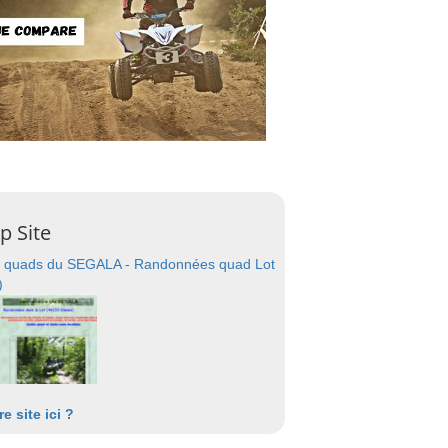
p Site
 quads du SEGALA - Randonnées quad Lot
)
re site ici ?