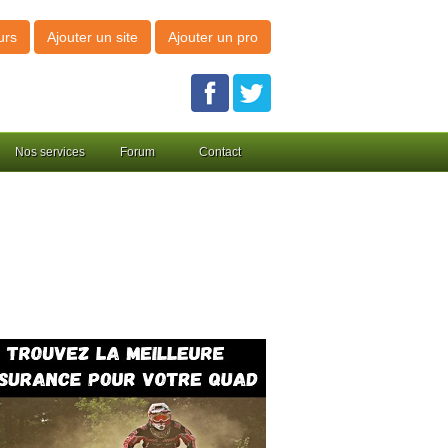
urs
Ajouter un site
Ajouter un pro
Nos services
Forum
Contact