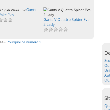
Gants
Wake Evo
Gants V Quattro Spider Evo
2 Lady
tes -
Pourquoi ce numéro ?
De
Sc
Qua
Uni
Au
OC
Si
Qua