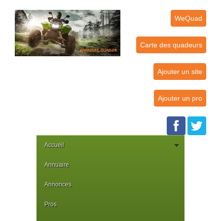
WeQuad
Carte des quadeurs
Ajouter un site
Ajouter un pro
Accueil
Annuaire
Annonces
Pros