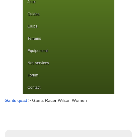
Jeux
Guides
Clubs
Terrains
Equipement
Nos services
Forum
Contact
Gants quad
> Gants Racer Wilson Women