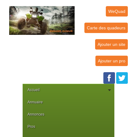
WeQuad
Carte des quadeurs
Ajouter un site
Ajouter un pro
Accueil
Annuaire
Annonces
Pros