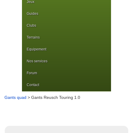
Jeux
Guides
Clubs
Terrains
Equipement
Nos services
Forum
Contact
Gants quad
> Gants Reusch Touring 1.0