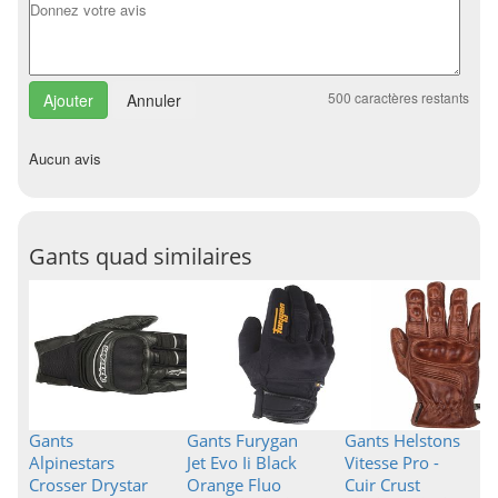
500
caractères restants
Annuler
Aucun avis
Gants quad similaires
Gants
Gants Furygan
Gants Helstons
Alpinestars
Jet Evo Ii Black
Vitesse Pro -
Crosser Drystar
Orange Fluo
Cuir Crust