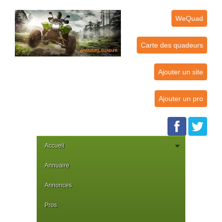
WeQuad
Carte des quadeurs
Ajouter un site
Ajouter un pro
Accueil
Annuaire
Annonces
Pros