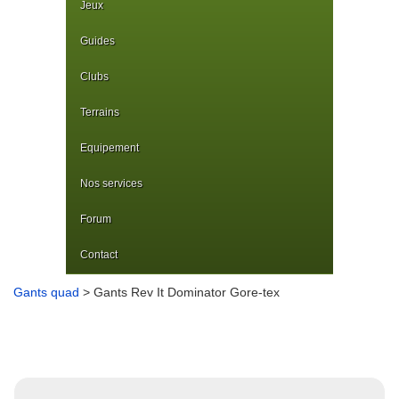
Jeux
Guides
Clubs
Terrains
Equipement
Nos services
Forum
Contact
Gants quad
> Gants Rev It Dominator Gore-tex