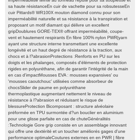
imperméabilisé teinté au tonneau réputé pour sa souplesse et
sa haute résistanceEn cuir de vachette pour sa robsutesseEn
cuir Pittards® WR100X mouton diamond connu pour son
imperméabilité naturelle et sa résistance à la transpiration et
proposant un motif diamant qui délivre un excellent
gripDoublures GORE-TEX® offrant imperméabilité, coupe-
vent et hautement respirants En fibre 100% nylon PWR|yarn
ayant une structure interne transmettant une excellente
longévité et un haut degré de résistance à la traction, aux
chocs et à l?abrasionProtections :Renforts en PU sur les
doigts et les phalanges, composés d'éléments de protection
rigides en polyuréthane, afin de garantir l'intégrité de la main
en cas d'impactMousses EVA : mousses expansives' ou
'mousses caoutchouc' utilisées comme absorbeur de
chocsSlider de paume en polyuréthane
thermoplastique augmentant nettement le niveau de
résistance à l?abrasion et réduisant le risque de
blessureProtection Bicomposant : structure alvéolaire
préformée en TPU surmontée d?un bouclier en aluminium
pour une glisse parfaite en cas de chuteGénéralités
:Technologie Gore grip consiste en un assemblage innovant
qui offre une dextérité et un toucher améliorés gages d'une
performance optimaleCoutures externes en en PWR | fibre