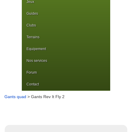
Jeux
Guides
Clubs
Terrains
Equipement
Nos services
Forum
Contact
Gants quad
> Gants Rev It Fly 2