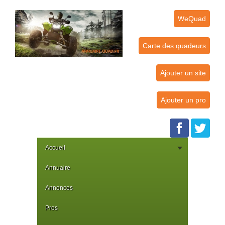
WeQuad
Carte des quadeurs
Ajouter un site
Ajouter un pro
Accueil
Annuaire
Annonces
Pros