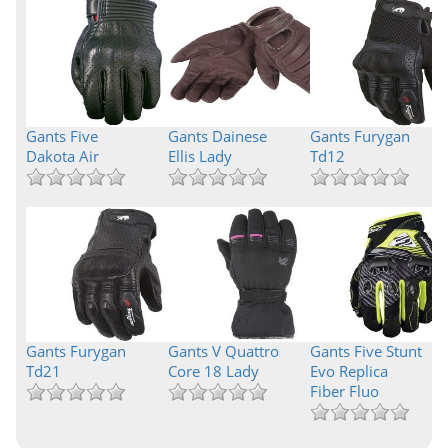
Gants Five
Gants Dainese
Gants Furygan
Dakota Air
Ellis Lady
Td12
Gants Furygan
Gants V Quattro
Gants Five Stunt
Td21
Core 18 Lady
Evo Replica
Fiber Fluo