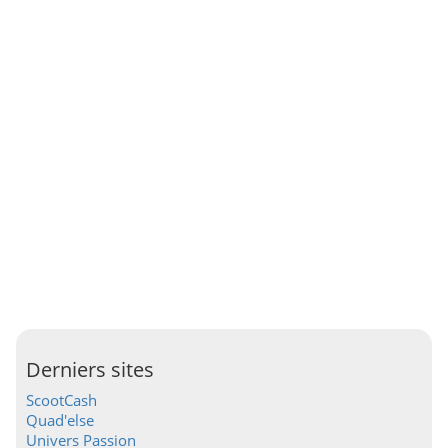
Derniers sites
ScootCash
Quad'else
Univers Passion