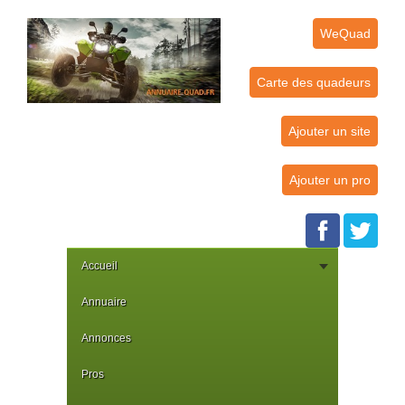
WeQuad
Carte des quadeurs
Ajouter un site
Ajouter un pro
Accueil
Annuaire
Annonces
Pros