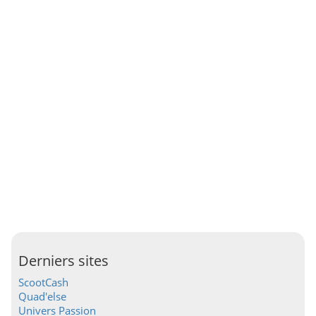
Derniers sites
ScootCash
Quad'else
Univers Passion