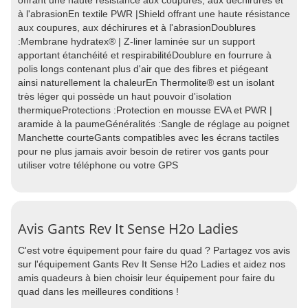
offrant une haute résistance aux coupures, aux déchirures et
à l'abrasionEn textile PWR |Shield offrant une haute résistance
aux coupures, aux déchirures et à l'abrasionDoublures
:Membrane hydratex® | Z-liner laminée sur un support
apportant étanchéité et respirabilitéDoublure en fourrure à
polis longs contenant plus d'air que des fibres et piégeant
ainsi naturellement la chaleurEn Thermolite® est un isolant
très léger qui possède un haut pouvoir d'isolation
thermiqueProtections :Protection en mousse EVA et PWR |
aramide à la paumeGénéralités :Sangle de réglage au poignet
Manchette courteGants compatibles avec les écrans tactiles
pour ne plus jamais avoir besoin de retirer vos gants pour
utiliser votre téléphone ou votre GPS
Avis Gants Rev It Sense H2o Ladies
C'est votre équipement pour faire du quad ? Partagez vos avis
sur l'équipement Gants Rev It Sense H2o Ladies et aidez nos
amis quadeurs à bien choisir leur équipement pour faire du
quad dans les meilleures conditions !