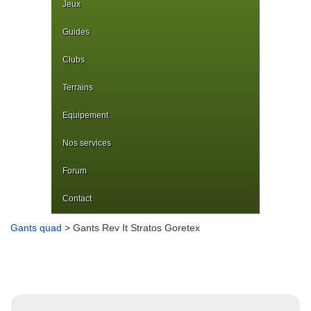
Jeux
Guides
Clubs
Terrains
Equipement
Nos services
Forum
Contact
Gants quad
> Gants Rev It Stratos Goretex