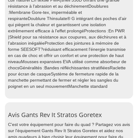
cuir naturel En textile PWR|shell 330D offrant une grande
résistance à l'abrasion et au déchirementDoublures
:Membrane Gore-tex, imperméable et
respiranteDoublure Thinsulate® G intégrant des poches d'air
qui piègent la chaleur et garantissent une isolation
extrêmement efficace à l'effet prolongéProtections :En PWR
|Shield pour sa résistance aux coupures, aux déchirures et à
l'abrasion inégaléeProtection des jointures à mémoire de
forme SEESOFT?réduisant efficacement l'énergie transmise
en cas de choc et offrir un confort et une protection de haut
niveauMousses expansives EVA utilisé comme absorbeur de
chocsGénéralités :Bandes réfléchissantes stratifiéesRaclette
pour écran de casqueSystème de fermeture rapide de la
manchette permettant de fermer et régler les sangles du
poignet en un seul mouvementManchette standard
Avis Gants Rev It Stratos Goretex
C'est votre équipement pour faire du quad ? Partagez vos avis
sur l'équipement Gants Rev It Stratos Goretex et aidez nos
amis quadeurs à bien choisir leur équipement pour faire du