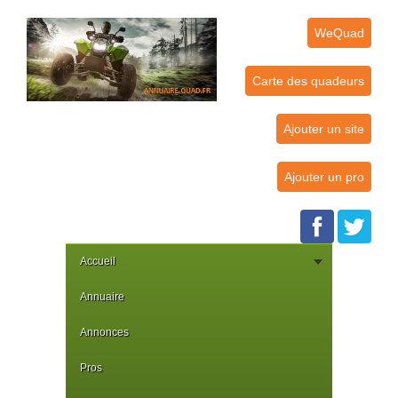
WeQuad
Carte des quadeurs
Ajouter un site
Ajouter un pro
Accueil
Annuaire
Annonces
Pros