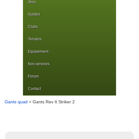
Jeux
Guides
Clubs
Terrains
Equipement
Nos services
Forum
Contact
Gants quad
> Gants Rev It Striker 2