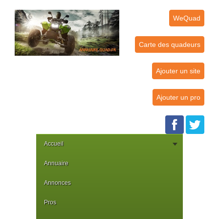
WeQuad
Carte des quadeurs
Ajouter un site
Ajouter un pro
Accueil
Annuaire
Annonces
Pros