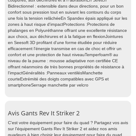
coupures, aux déchirures et à l?abrasionEn Stretch
Bidirectionnel : extensible dans deux directions, pour un bon
confort sous pression tout en suivant les contours du corps
une fois la tension relâchéeEn Spandex épais appliqué sur les
zones à haut risque d'impactProtections :Protections de
phalanges en Polyuréthanne offrant une excellente résistance
aux chocs, aux déchirures et à la fatigue en flexionJointures
en Seesoft 3D profitant d'une forme étudiée pour réduire
efficacement l'énergie transmise en cas de choc et offrir un
confort et une protection de haut niveauTemperfoam® au
niveau de la paume : mousse adaptative non certifiée CE
offrant néanmoins de très bonnes propriétés de résistance à
l'impactGénéralités :Panneaux ventilésManchette
courteExtrémité des doigts compatibles avec GPS et
smartphoneSerrage manchette par velcro
Avis Gants Rev It Striker 2
C'est votre équipement pour faire du quad ? Partagez vos avis
sur l'équipement Gants Rev It Striker 2 et aidez nos amis
quadeurs à bien choisir leur équipement pour faire du quad