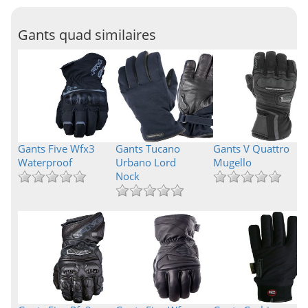
Gants quad similaires
Gants Five Wfx3
Gants Tucano
Gants V Quattro
Waterproof
Urbano Lord
Mugello
Nock