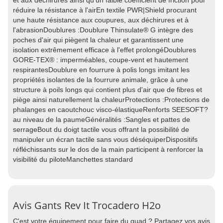
et aux déchirures ainsi qu'un faible coefficient de friction pour
réduire la résistance à l'airEn textile PWR|Shield procurant
une haute résistance aux coupures, aux déchirures et à
l'abrasionDoublures :Doublure Thinsulate® G intègre des
poches d'air qui piègent la chaleur et garantissent une
isolation extrêmement efficace à l'effet prolongéDoublures
GORE-TEX® : imperméables, coupe-vent et hautement
respirantesDoublure en fourrure à polis longs imitant les
propriétés isolantes de la fourrure animale, grâce à une
structure à poils longs qui contient plus d'air que de fibres et
piège ainsi naturellement la chaleurProtections :Protections de
phalanges en caoutchouc visco-élastiqueRenforts SEESOFT?
au niveau de la paumeGénéralités :Sangles et pattes de
serrageBout du doigt tactile vous offrant la possibilité de
manipuler un écran tactile sans vous déséquiperDispositifs
réfléchissants sur le dos de la main participent à renforcer la
visibilité du piloteManchettes standard
Avis Gants Rev It Trocadero H2o
C'est votre équipement pour faire du quad ? Partagez vos avis