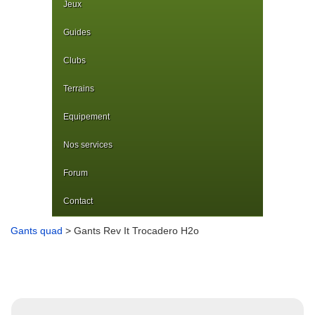
Jeux
Guides
Clubs
Terrains
Equipement
Nos services
Forum
Contact
Gants quad
> Gants Rev It Trocadero H2o