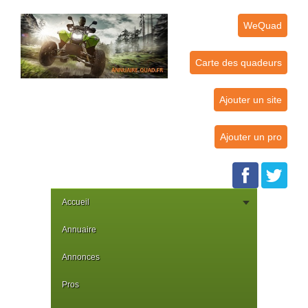
WeQuad
Carte des quadeurs
Ajouter un site
Ajouter un pro
Accueil
Annuaire
Annonces
Pros