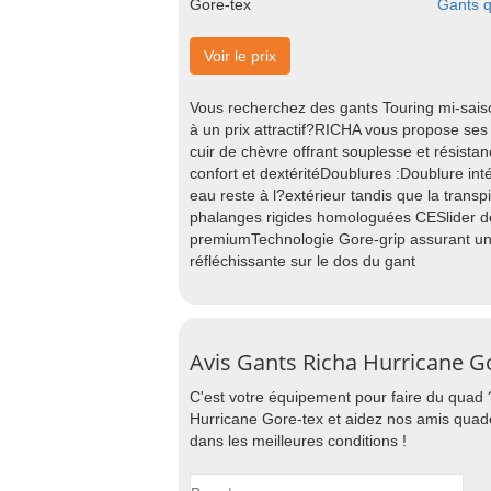
Gants 
Voir le prix
Vous recherchez des gants Touring mi-saiso
à un prix attractif?RICHA vous propose s
cuir de chèvre offrant souplesse et résist
confort et dextéritéDoublures :Doublure in
eau reste à l?extérieur tandis que la trans
phalanges rigides homologuées CESlider d
premiumTechnologie Gore-grip assurant un m
réfléchissante sur le dos du gant
Avis Gants Richa Hurricane G
C'est votre équipement pour faire du quad 
Hurricane Gore-tex et aidez nos amis quade
dans les meilleures conditions !