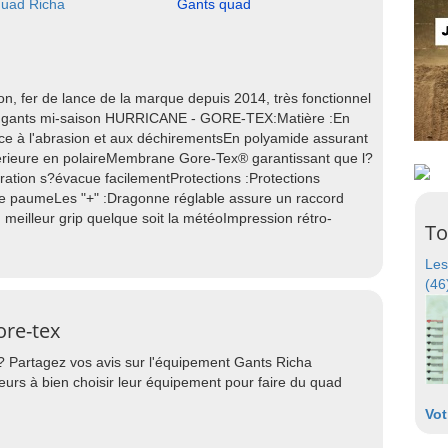
quad Richa
Gants quad
n, fer de lance de la marque depuis 2014, très fonctionnel
es gants mi-saison HURRICANE - GORE-TEX:Matière :En
ance à l'abrasion et aux déchirementsEn polyamide assurant
térieure en polaireMembrane Gore-Tex® garantissant que l?
piration s?évacue facilementProtections :Protections
e paumeLes "+" :Dragonne réglable assure un raccord
eilleur grip quelque soit la météoImpression rétro-
To
Les
(46
ore-tex
? Partagez vos avis sur l'équipement Gants Richa
urs à bien choisir leur équipement pour faire du quad
Vot