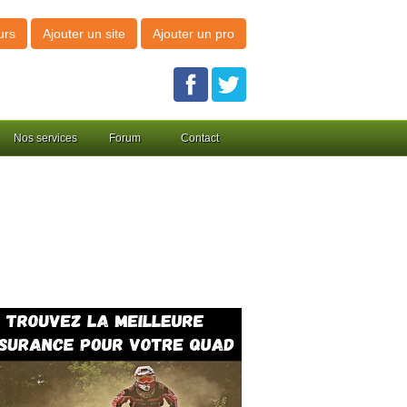
urs
Ajouter un site
Ajouter un pro
Nos services
Forum
Contact