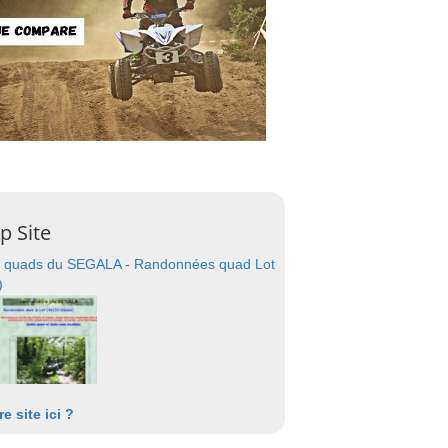
p Site
 quads du SEGALA - Randonnées quad Lot
)
re site ici ?