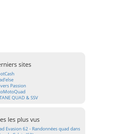
rniers sites
ootCash
d'else
vers Passion
toMotoQuad
TANE QUAD & SSV
tes les plus vus
d Evasion 62 - Randonnées quad dans