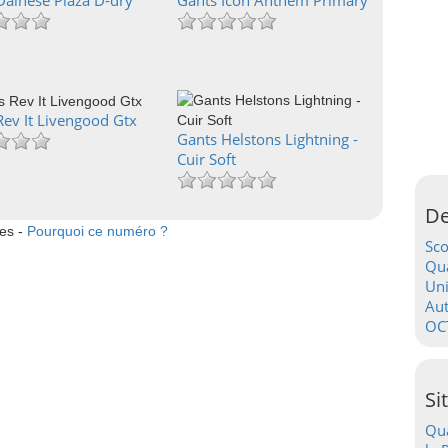
Dainese Plaza D-dry
Gants Icon Anthem Primary
Rev It Livengood Gtx
Gants Helstons Lightning -
Cuir Soft
De
tes -
Pourquoi ce numéro ?
Sc
Qua
Uni
Au
OC
Si
Qua