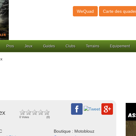
WeQuad
Carte des quade
Pros
Jeux
Guides
Clubs
Terrains
Equipement
ex
ex
0 Votes
(0)
NC
Boutique : Motoblouz