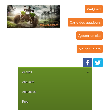
WeQuad
Carte des quadeurs
Ajouter un site
Ajouter un pro
Accueil
Annuaire
Annonces
Pros