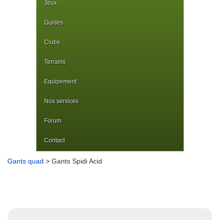
Jeux
Guides
Clubs
Terrains
Equipement
Nos services
Forum
Contact
Gants quad
> Gants Spidi Acid