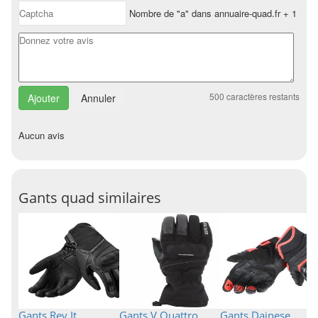
Nombre de "a" dans annuaire-quad.fr + 1
500
caractères restants
Annuler
Aucun avis
Gants quad similaires
Gants Rev It
Gants V Quattro
Gants Dainese