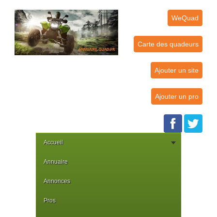
WeQuad
Carte des quadeurs
Ajouter un site
Ajouter un pro
Accueil
Annuaire
Annonces
Pros