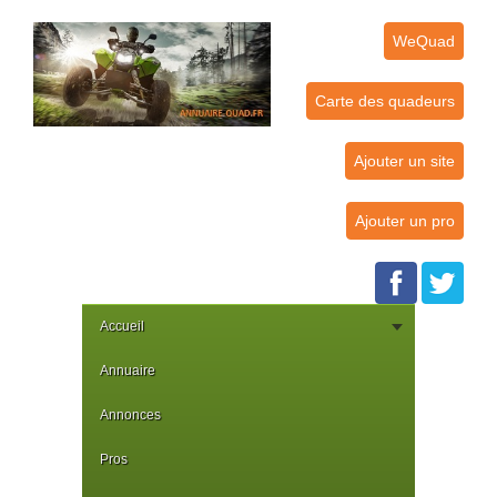
WeQuad
Carte des quadeurs
Ajouter un site
Ajouter un pro
Accueil
Annuaire
Annonces
Pros