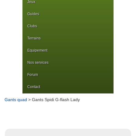
Jeux
Guides
Clubs
Terrains
Equipement
Nos services
Forum
Contact
Gants quad
> Gants Spidi G-flash Lady