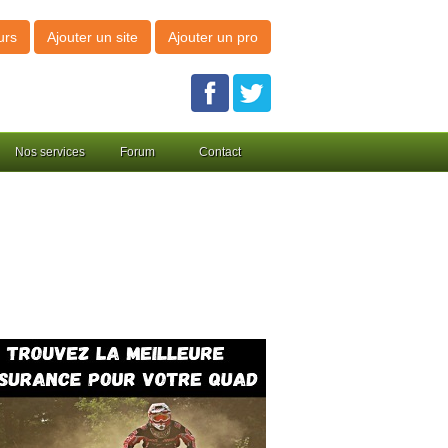
urs
Ajouter un site
Ajouter un pro
Nos services
Forum
Contact