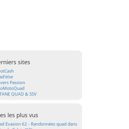
rniers sites
ootCash
d'else
vers Passion
toMotoQuad
TANE QUAD & SSV
tes les plus vus
d Evasion 62 - Randonnées quad dans