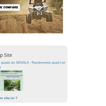
p Site
 quads du SEGALA - Randonnées quad Lot
)
re site ici ?