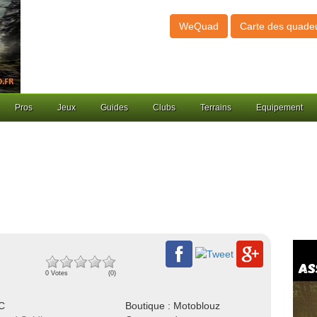
WeQuad
Carte des quade
Pros
Jeux
Guides
Clubs
Terrains
Equipement
0 Votes
(0)
NC
Boutique : Motoblouz