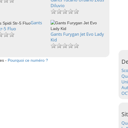
Diluvio
Gants
tr-5 Fluo
Gants Furygan Jet Evo Lady
Kid
De
tes -
Pourquoi ce numéro ?
Sc
Qua
Uni
Au
OC
Si
Qua