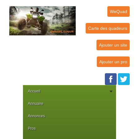
WeQuad
Carte des quadeurs
Ajouter un site
Ajouter un pro
Accueil
Annuaire
Annonces
Pros