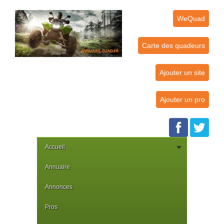
WeQuad
Carte des quadeurs
Ajouter un site
Ajouter un pro
Accueil
Annuaire
Annonces
Pros