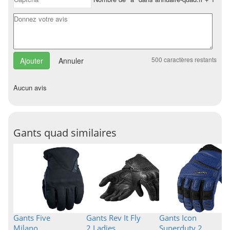
500
caractères restants
Annuler
Aucun avis
Gants quad similaires
Gants Five
Gants Rev It Fly
Gants Icon
Milano
2 Ladies
Superduty 2