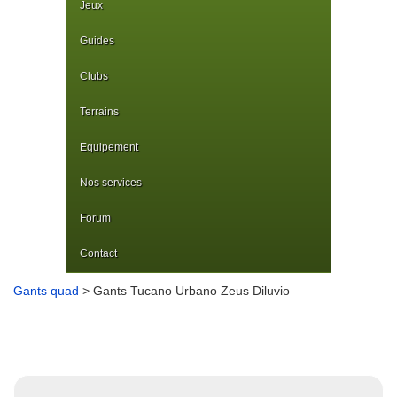
Jeux
Guides
Clubs
Terrains
Equipement
Nos services
Forum
Contact
Gants quad
> Gants Tucano Urbano Zeus Diluvio