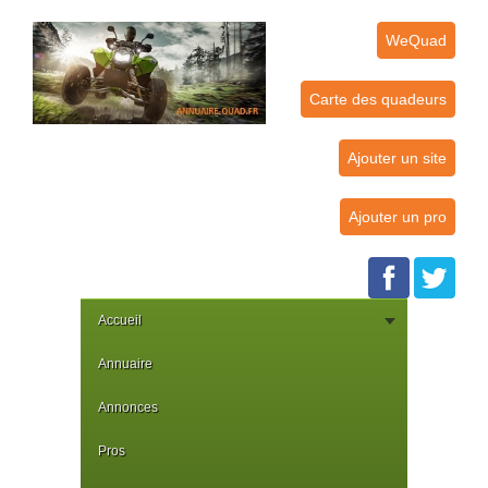
WeQuad
Carte des quadeurs
Ajouter un site
Ajouter un pro
Accueil
Annuaire
Annonces
Pros