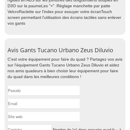
rigides en ABS sur les jointures des doigtsInserts souples en
D3O sur la paumeLes "+" :Réglage manchette par patte
VelcroRaclette sur l'index pour essuyer votre écranTouch
screen permettant l'utilisation des écrans tactiles sans enlever
vos gants
Avis Gants Tucano Urbano Zeus Diluvio
C'est votre équipement pour faire du quad ? Partagez vos avis
sur l'équipement Gants Tucano Urbano Zeus Diluvio et aidez
nos amis quadeurs à bien choisir leur équipement pour faire
du quad dans les meilleures conditions !
Nombre de "a" dans annuaire-quad.fr + 1