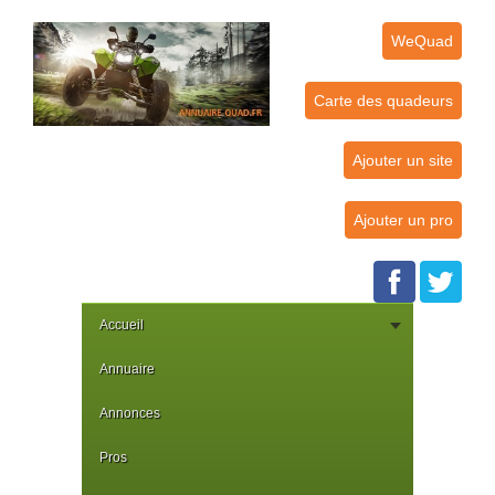
WeQuad
Carte des quadeurs
Ajouter un site
Ajouter un pro
Accueil
Annuaire
Annonces
Pros