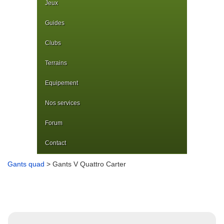
Jeux
Guides
Clubs
Terrains
Equipement
Nos services
Forum
Contact
Gants quad
> Gants V Quattro Carter