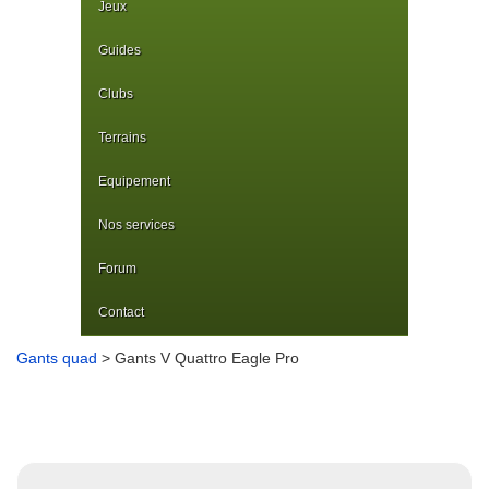
Jeux
Guides
Clubs
Terrains
Equipement
Nos services
Forum
Contact
Gants quad
> Gants V Quattro Eagle Pro