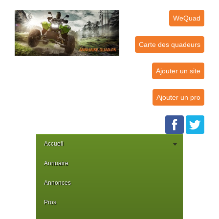
WeQuad
Carte des quadeurs
Ajouter un site
Ajouter un pro
Accueil
Annuaire
Annonces
Pros