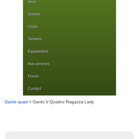
Jeux
Guides
Clubs
Terrains
Equipement
Nos services
Forum
Contact
Gants quad
> Gants V Quattro Ragazza Lady