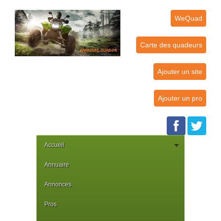
WeQuad
Carte des quadeurs
Ajouter un site
Ajouter un pro
Accueil
Annuaire
Annonces
Pros