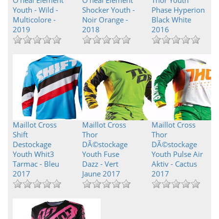
O'neal Element
O'neal Element
Thor Youth
Youth - Wild -
Shocker Youth -
Phase Hyperion
Multicolore -
Noir Orange -
Black White
2019
2018
2016
Maillot Cross
Maillot Cross
Maillot Cross
Shift
Thor
Thor
Destockage
DÃ©stockage
DÃ©stockage
Youth Whit3
Youth Fuse
Youth Pulse Air
Tarmac - Bleu
Dazz - Vert
Aktiv - Cactus
2017
Jaune 2017
2017