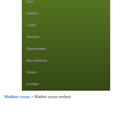
Jeux
Guides
Clubs
Terrains
Equipement
Nos services
Forum
Contact
Maillots cross
> Maillot cross enfant