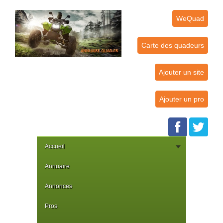
WeQuad
Carte des quadeurs
Ajouter un site
Ajouter un pro
Accueil
Annuaire
Annonces
Pros