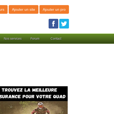
urs
Ajouter un site
Ajouter un pro
Nos services
Forum
Contact