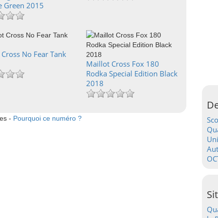
e Green 2015
t Cross No Fear Tank
Maillot Cross Fox 180
Rodka Special Edition Black
2018
De
tes -
Pourquoi ce numéro ?
Sc
Qua
Uni
Au
OC
Si
Qua