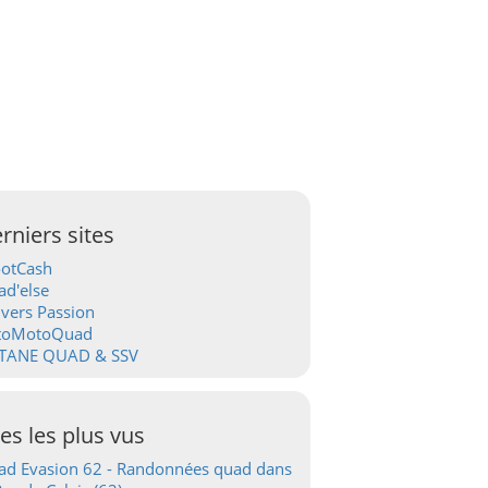
rniers sites
ootCash
d'else
vers Passion
toMotoQuad
TANE QUAD & SSV
tes les plus vus
d Evasion 62 - Randonnées quad dans