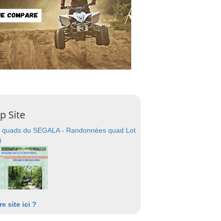
p Site
 quads du SEGALA - Randonnées quad Lot
)
re site ici ?