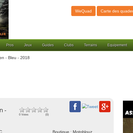
WeQuad
Carte des quade
Pros
Jeux
Guides
Clubs
Terrains
Equipement
en - Bleu - 2018
n -
0 Votes
(0)
NC
Boutique : Motoblouz