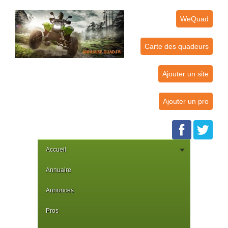
WeQuad
Carte des quadeurs
Ajouter un site
Ajouter un pro
Accueil
Annuaire
Annonces
Pros