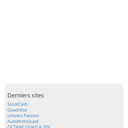
Derniers sites
ScootCash
Quad'else
Univers Passion
AutoMotoQuad
OCTANE QUAD & SSV