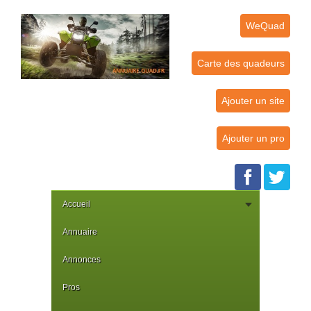
WeQuad
Carte des quadeurs
Ajouter un site
Ajouter un pro
Accueil
Annuaire
Annonces
Pros