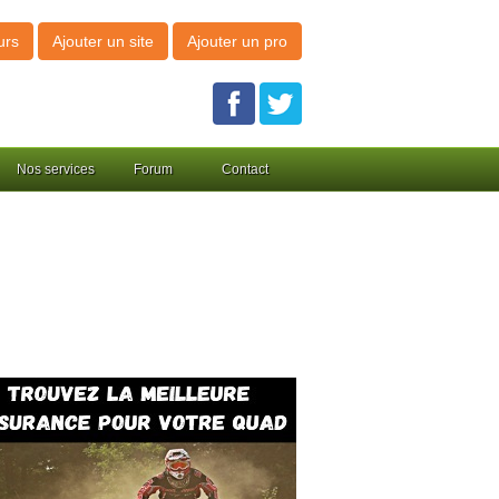
urs
Ajouter un site
Ajouter un pro
Nos services
Forum
Contact