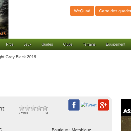
WeQuad
Carte des quade
Pros
Jeux
Guides
Clubs
Terrains
Equipement
ight Gray Black 2019
ht
0 Votes
(0)
NC
Boutique : Motoblouz