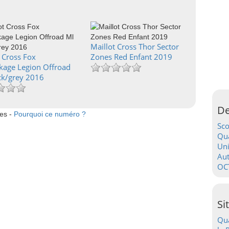
Maillot Cross Thor Sector
 Cross Fox
Zones Red Enfant 2019
kage Legion Offroad
ck/grey 2016
De
tes -
Pourquoi ce numéro ?
Sc
Qua
Uni
Au
OC
Si
Qua