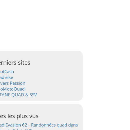
rniers sites
ootCash
d'else
vers Passion
toMotoQuad
TANE QUAD & SSV
tes les plus vus
d Evasion 62 - Randonnées quad dans