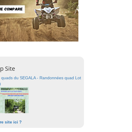
p Site
 quads du SEGALA - Randonnées quad Lot
)
re site ici ?