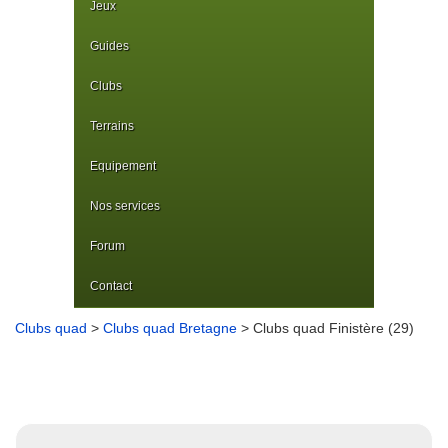
Jeux
Guides
Clubs
Terrains
Equipement
Nos services
Forum
Contact
Clubs quad
>
Clubs quad Bretagne
> Clubs quad Finistère (29)