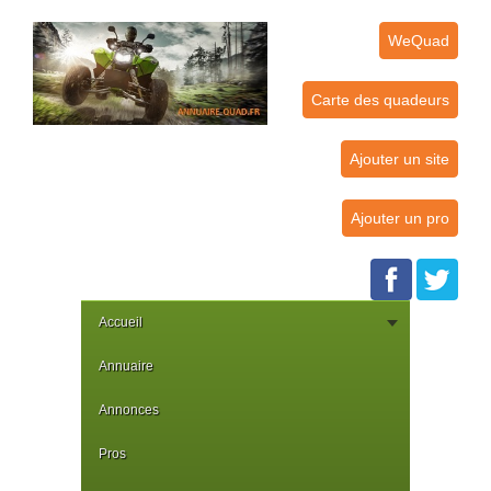
WeQuad
Carte des quadeurs
Ajouter un site
Ajouter un pro
Accueil
Annuaire
Annonces
Pros