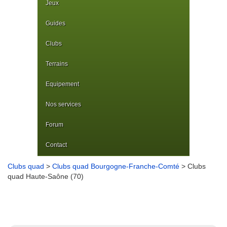
Jeux
Guides
Clubs
Terrains
Equipement
Nos services
Forum
Contact
Clubs quad
>
Clubs quad Bourgogne-Franche-Comté
> Clubs
quad Haute-Saône (70)