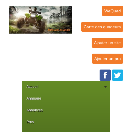
WeQuad
Carte des quadeurs
Ajouter un site
Ajouter un pro
Accueil
Annuaire
Annonces
Pros