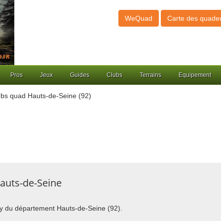
WeQuad
Carte des quade
Pros
Jeux
Guides
Clubs
Terrains
Equipement
bs quad Hauts-de-Seine (92)
Hauts-de-Seine
ggy du département Hauts-de-Seine (92).