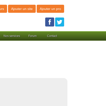
urs
Ajouter un site
Ajouter un pro
Nos services
Forum
Contact