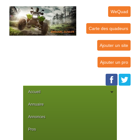
WeQuad
Carte des quadeurs
Ajouter un site
Ajouter un pro
Accueil
Annuaire
Annonces
Pros