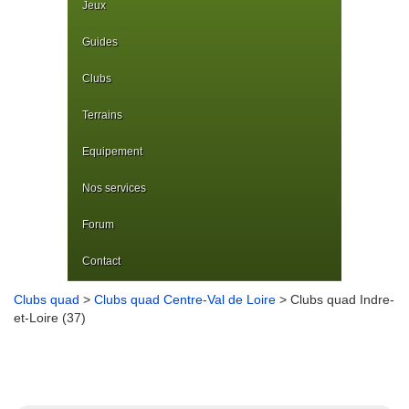
Jeux
Guides
Clubs
Terrains
Equipement
Nos services
Forum
Contact
Clubs quad
>
Clubs quad Centre-Val de Loire
> Clubs quad Indre-
et-Loire (37)