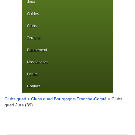
Jeux
Guides
Clubs
Terrains
Equipement
Nos services
Forum
Contact
Clubs quad
>
Clubs quad Bourgogne-Franche-Comté
> Clubs
quad Jura (39)