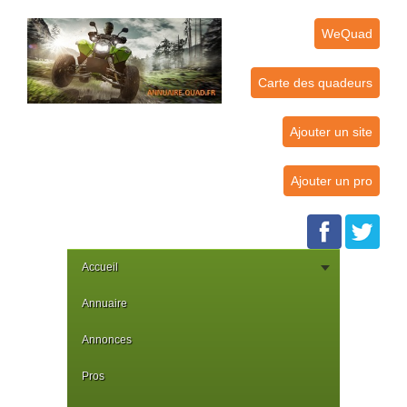
WeQuad
Carte des quadeurs
Ajouter un site
Ajouter un pro
Accueil
Annuaire
Annonces
Pros