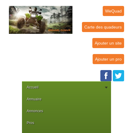
WeQuad
Carte des quadeurs
Ajouter un site
Ajouter un pro
Accueil
Annuaire
Annonces
Pros