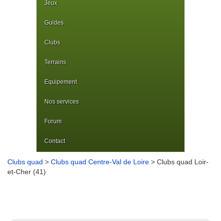
Jeux
Guides
Clubs
Terrains
Equipement
Nos services
Forum
Contact
Clubs quad
>
Clubs quad Centre-Val de Loire
> Clubs quad Loir-
et-Cher (41)