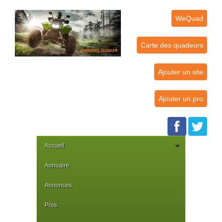
WeQuad
Carte des quadeurs
Ajouter un site
Ajouter un pro
Accueil
Annuaire
Annonces
Pros