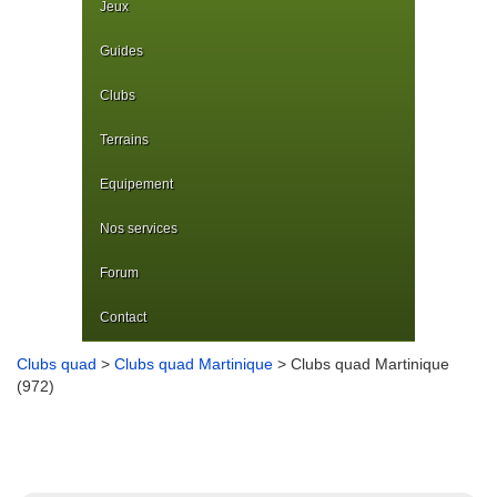
Jeux
Guides
Clubs
Terrains
Equipement
Nos services
Forum
Contact
Clubs quad
>
Clubs quad Martinique
> Clubs quad Martinique
(972)